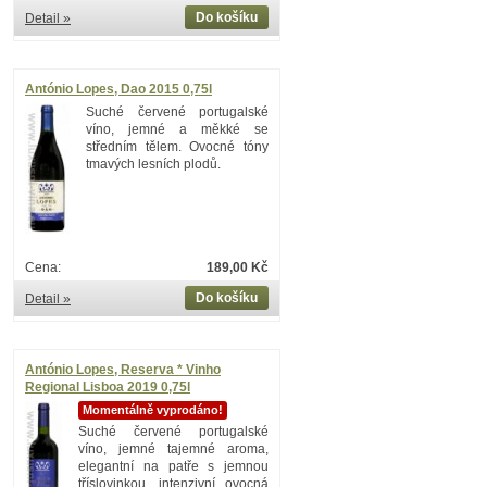
Do košíku
Detail »
António Lopes, Dao 2015 0,75l
Suché červené portugalské
víno, jemné a měkké se
středním tělem. Ovocné tóny
tmavých lesních plodů.
Cena:
189,00 Kč
Do košíku
Detail »
António Lopes, Reserva * Vinho
Regional Lisboa 2019 0,75l
Momentálně vyprodáno!
Suché červené portugalské
víno, jemné tajemné aroma,
elegantní na patře s jemnou
tříslovinkou, intenzivní ovocná