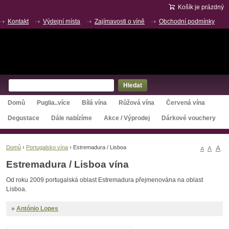
Košík je prázdný
Kontakt
Výdejní místa
Zajímavosti o víně
Obchodní podmínky
O nás
Hledat
Domů
Puglia..více
Bílá vína
Růžová vína
Červená vína
Degustace
Dále nabízíme
Akce / Výprodej
Dárkové vouchery
A
Domů
›
Portugalsko vína
›
Estremadura / Lisboa
A
A
Estremadura / Lisboa vína
Od roku 2009 portugalská oblast Estremadura přejmenována na oblast
Lisboa.
»
António Lopes