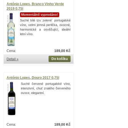
António Lopes, Branco Vinho Verde
2019 0,75l
Momentálně vyprodáno!
Suché bílé tzv.´zelené´ portugalské
víno, velmi jemná perlička, ovocné,
harmonické a osvěžující, ideální
letní víno.
Cena:
189,00 Kč
Do košíku
Detail »
António Lopes, Douro 2017 0,75l
Suché červené portugalské víno,
intenzivní, chuť zralého červeného
ovoce, elegantní.
Cena:
189,00 Kč