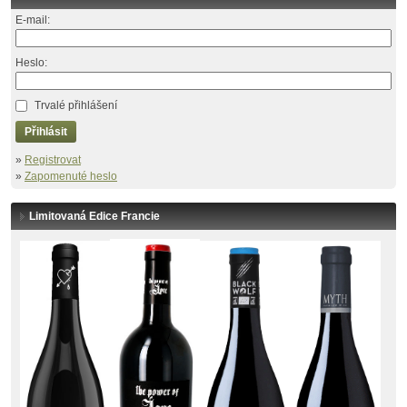
E-mail:
Heslo:
Trvalé přihlášení
Přihlásit
»
Registrovat
»
Zapomenuté heslo
Limitovaná Edice Francie