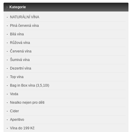
Kategorie
NATURÁLNÍ VÍNA
Plná červená vína
Bílá vína
Růžová vína
Červená vína
Šumivá vína
Dezertní vína
Top vína
Bag in Box vína (3,5,10l)
Voda
Nealko nejen pro děti
Cider
Aperitivo
Vína do 199 Kč