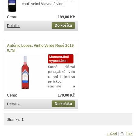
chuť, velmi šťavnaté víno.
Cena:
189,00 Kč
Do košíku
Detail »
António Lopes, Vinho Verde Rosé 2019
0,75l
Momentálně
vyprodáno!
Suché růžové
portugalské víno
s velmi jemnou
perličkou,
šťavnaté a
ovocné, ideální
Cena:
179,00 Kč
letní víno.
Do košíku
Detail »
Stránky:
1
« Zpět
|
Tisk