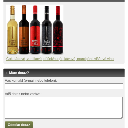
Č
okoládové, vanilkové, oříšek/nugát, kávové, marcipán i višňové víno
Máte dotaz?
Váš kontakt (e-mail nebo telefon):
Váš dotaz nebo zpráva:
Odeslat dotaz